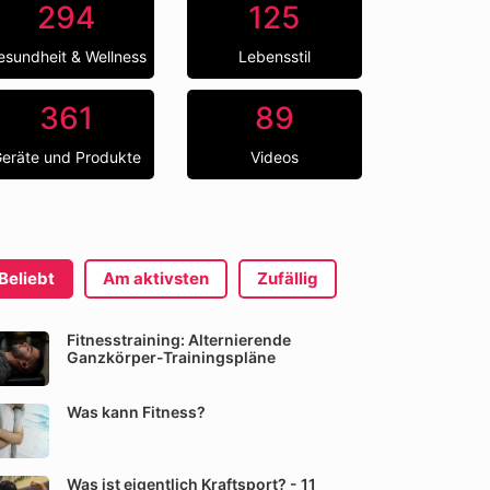
294
125
esundheit & Wellness
Lebensstil
361
89
eräte und Produkte
Videos
Beliebt
Am aktivsten
Zufällig
Fitnesstraining: Alternierende
Ganzkörper-Trainingspläne
Was kann Fitness?
Was ist eigentlich Kraftsport? - 11