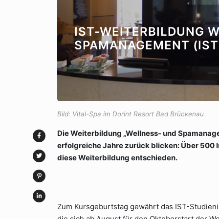
IST-WEITERBILDUNG 
SPAMANAGEMENT (IST
Bild: Vital-Spa im Dorint Resort Bad Brückenau
Die Weiterbildung „Wellness- und Spamanagem
erfolgreiche Jahre zurück blicken: Über 500 
diese Weiterbildung entschieden.
Zum Kursgeburtstag gewährt das IST-Studienin
die sich ab August für den Oktoberstart der 