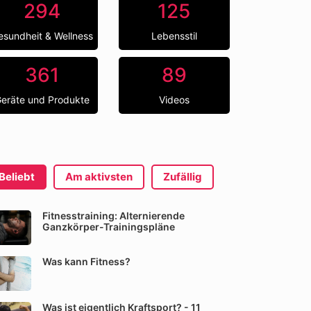
294
125
esundheit & Wellness
Lebensstil
361
89
eräte und Produkte
Videos
Beliebt
Am aktivsten
Zufällig
Fitnesstraining: Alternierende
Ganzkörper-Trainingspläne
Was kann Fitness?
Was ist eigentlich Kraftsport? - 11