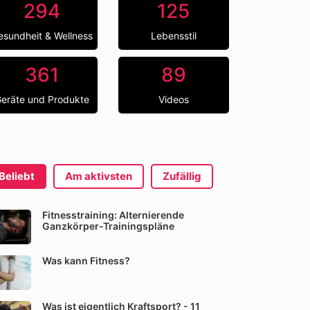
294
125
esundheit & Wellness
Lebensstil
361
89
eräte und Produkte
Videos
Beliebt
Am aktivsten
Zufällig
Fitnesstraining: Alternierende
Ganzkörper-Trainingspläne
Was kann Fitness?
Was ist eigentlich Kraftsport? - 11