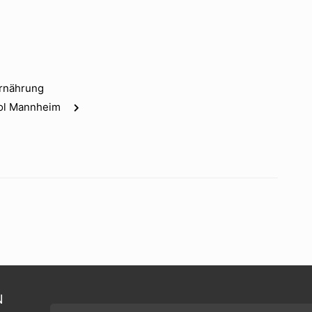
Ernährung
tol Mannheim
N