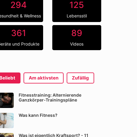
294
125
esundheit & Wellness
Lebensstil
361
89
eräte und Produkte
Videos
Beliebt
Am aktivsten
Zufällig
Fitnesstraining: Alternierende
Ganzkörper-Trainingspläne
Was kann Fitness?
Was ist eigentlich Kraftsport? - 11