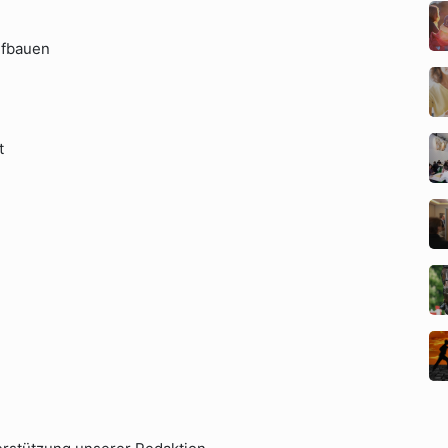
ufbauen
t