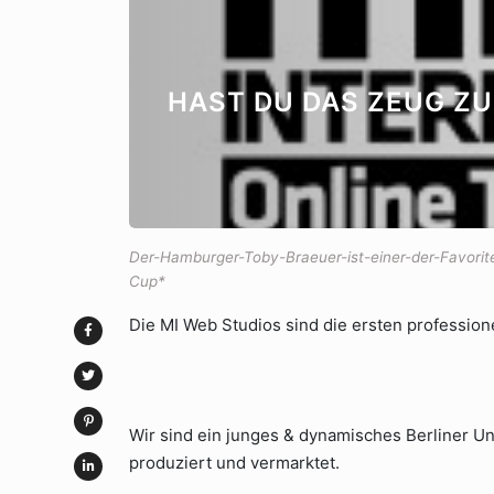
HAST DU DAS ZEUG Z
Der-Hamburger-Toby-Braeuer-ist-einer-der-Favorit
Cup*
Die MI Web Studios sind die ersten professio
Wir sind ein junges & dynamisches Berliner
produziert und vermarktet.