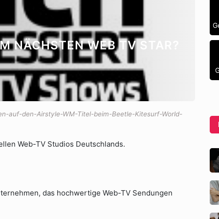
G
UM NÄCHSTEN WEB TV STAR?
G
en-auf-den-Airstyle-WM-Titel-beim-Beetle-Kitesurf-World-
nellen Web-TV Studios Deutschlands.
 Unternehmen, das hochwertige Web-TV Sendungen