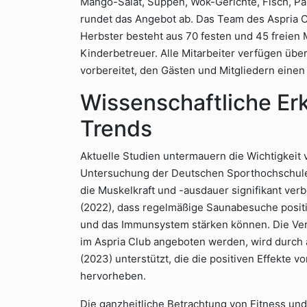
Mango-Salat, Suppen, Wok-Gerichte, Fisch, Pa
rundet das Angebot ab. Das Team des Aspria C
Herbster besteht aus 70 festen und 45 freien M
Kinderbetreuer. Alle Mitarbeiter verfügen übe
vorbereitet, den Gästen und Mitgliedern einen 
Wissenschaftliche Er
Trends
Aktuelle Studien untermauern die Wichtigkei
Untersuchung der Deutschen Sporthochschule 
die Muskelkraft und -ausdauer signifikant ver
(2022), dass regelmäßige Saunabesuche posit
und das Immunsystem stärken können. Die Ver
im Aspria Club angeboten werden, wird durch
(2023) unterstützt, die die positiven Effekte 
hervorheben.
Die ganzheitliche Betrachtung von Fitness und 