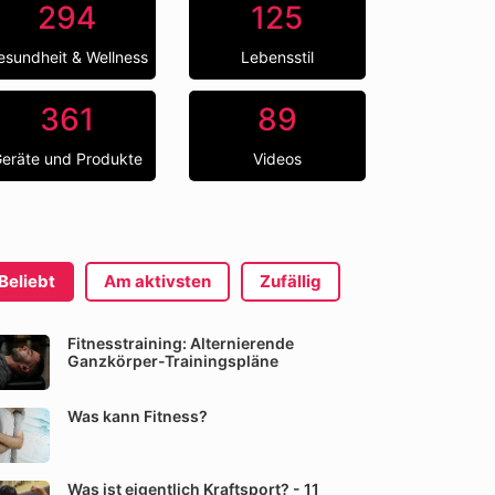
294
125
esundheit & Wellness
Lebensstil
361
89
eräte und Produkte
Videos
Beliebt
Am aktivsten
Zufällig
Fitnesstraining: Alternierende
Ganzkörper-Trainingspläne
Was kann Fitness?
Was ist eigentlich Kraftsport? - 11