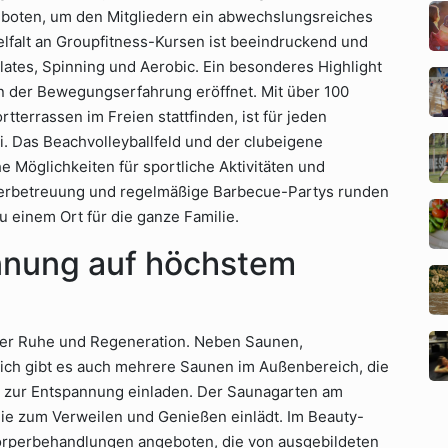
boten, um den Mitgliedern ein abwechslungsreiches
ielfalt an Groupfitness-Kursen ist beeindruckend und
lates, Spinning und Aerobic. Ein besonderes Highlight
en der Bewegungserfahrung eröffnet. Mit über 100
terrassen im Freien stattfinden, ist für jeden
. Das Beachvolleyballfeld und der clubeigene
 Möglichkeiten für sportliche Aktivitäten und
derbetreuung und regelmäßige Barbecue-Partys runden
 einem Ort für die ganze Familie.
nnung auf höchstem
 der Ruhe und Regeneration. Neben Saunen,
ch gibt es auch mehrere Saunen im Außenbereich, die
g zur Entspannung einladen. Der Saunagarten am
die zum Verweilen und Genießen einlädt. Im Beauty-
örperbehandlungen angeboten, die von ausgebildeten