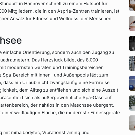
r Standort in Hannover schnell zu einem Hotspot für
0 Mitgliedern, die in den Aspria-Zentren trainieren, ist
licher Ansatz für Fitness und Wellness, der Menschen
chsee
e einfache Orientierung, sondern auch den Zugang zu
adratmetern. Das Herzstück bildet das 8.000
mit modernsten Geräten und Trainingsbereichen
ße Spa-Bereich mit Innen- und Außenpools lädt zum
, dass ein Urlaub nicht zwangsläufig eine Fernreise
ichkeit, dem Alltag zu entfliehen und sich eine Auszeit
präsentiert sich als außergewöhnliche Spa-Oase auf
Gartenbereich, der nahtlos in den Maschsee übergeht.
t einer weitläufigen Fläche, die modernste Fitnessgeräte
 mit miha bodytec, Vibrationstraining und