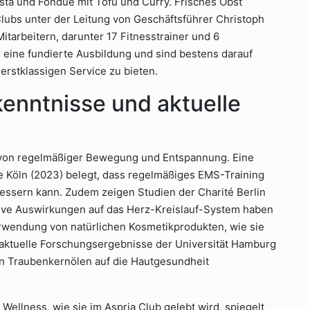
sta und Fondue mit Tofu und Curry. Frisches Obst
lubs unter der Leitung von Geschäftsführer Christoph
itarbeitern, darunter 17 Fitnesstrainer und 6
r eine fundierte Ausbildung und sind bestens darauf
erstklassigen Service zu bieten.
kenntnisse und aktuelle
t von regelmäßiger Bewegung und Entspannung. Eine
Köln (2023) belegt, dass regelmäßiges EMS-Training
bessern kann. Zudem zeigen Studien der Charité Berlin
ive Auswirkungen auf das Herz-Kreislauf-System haben
wendung von natürlichen Kosmetikprodukten, wie sie
 aktuelle Forschungsergebnisse der Universität Hamburg
von Traubenkernölen auf die Hautgesundheit
Wellness, wie sie im Aspria Club gelebt wird, spiegelt