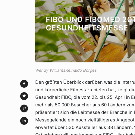
FIBO UND FIBOMED 201
GESUNDHEITSMESSE
Wendy WilliamsReinaldo Borges
Den größten Überblick darüber, was die inte
und körperliche Fitness zu bieten hat, zeigt di
Gesundheit FIBO, die vom 22. bis 25. April in E
mehr als 50.000 Besucher aus 60 Ländern zu
präsentiert sich die Leitmesse der Branche in
Messegelände ein noch vielfältigeres Angebot
erwartet über 530 Aussteller aus 38 Ländern.
Ort erleben will, der kommt zur FIBO. Hier be