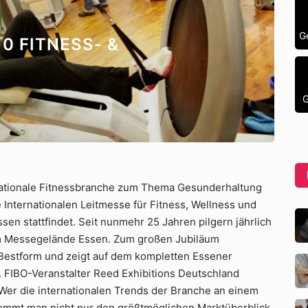
G
0 FITNESS- &
G
rnationale Fitnessbranche zum Thema Gesunderhaltung
e Internationalen Leitmesse für Fitness, Wellness und
ssen stattfindet. Seit nunmehr 25 Jahren pilgern jährlich
m Messegelände Essen. Zum großen Jubiläum
 Bestform und zeigt auf dem kompletten Essener
. FIBO-Veranstalter Reed Exhibitions Deutschland
 Wer die internationalen Trends der Branche an einem
kommt man nicht nur den größtmöglichen Marktüberblick,