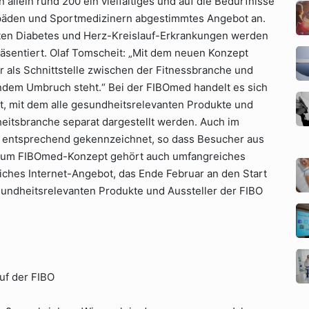
allein rund 200 ein vielfältiges und auf die Bedürfnisse
opäden und Sportmedizinern abgestimmtes Angebot an.
kten Diabetes und Herz-Kreislauf-Erkrankungen werden
sentiert. Olaf Tomscheit: „Mit dem neuen Konzept
 als Schnittstelle zwischen der Fitnessbranche und
ndem Umbruch steht.“ Bei der FIBOmed handelt es sich
 mit dem alle gesundheitsrelevanten Produkte und
heitsbranche separat dargestellt werden. Auch im
te entsprechend gekennzeichnet, so dass Besucher aus
. Zum FIBOmed-Konzept gehört auch umfangreiches
liches Internet-Angebot, das Ende Februar an den Start
sundheitsrelevanten Produkte und Aussteller der FIBO
uf der FIBO