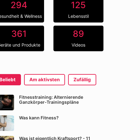
294
125
esundheit & Wellness
Lebensstil
361
89
eräte und Produkte
Videos
Beliebt
Am aktivsten
Zufällig
Fitnesstraining: Alternierende
Ganzkörper-Trainingspläne
Was kann Fitness?
Was ist eigentlich Kraftsport? - 11