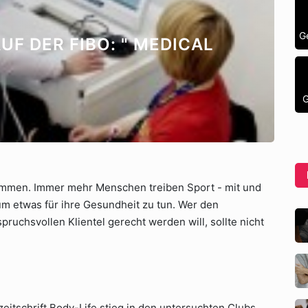
G
F DER FIBO: " MEDICAL F
G
mmen. Immer mehr Menschen treiben Sport - mit und
 um etwas für ihre Gesundheit zu tun. Wer den
ruchsvollen Klientel gerecht werden will, sollte nicht
eitschrift Body-Life stieg in den untersuchten Clubs