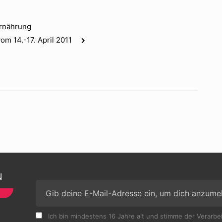
Ernährung
om 14.-17. April 2011
N
Ich bin mindestens 16 Jahre alt und stimme der Verarb