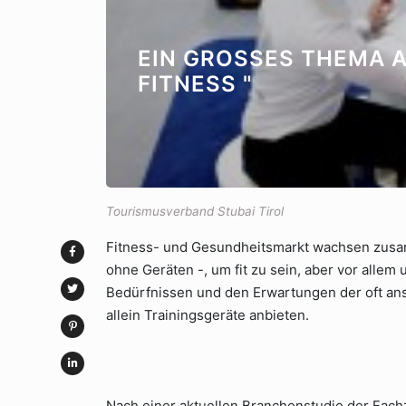
EIN GROSSES THEMA AU
ITNESS "
Tourismusverband Stubai Tirol
Fitness- und Gesundheitsmarkt wachsen zusa
ohne Geräten -, um fit zu sein, aber vor allem
Bedürfnissen und den Erwartungen der oft ansp
allein Trainingsgeräte anbieten.
Nach einer aktuellen Branchenstudie der Fachz