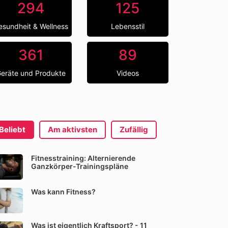
294
125
esundheit & Wellness
Lebensstil
361
89
eräte und Produkte
Videos
Beliebt
Am aktivsten
Zufällig
Fitnesstraining: Alternierende
Ganzkörper-Trainingspläne
Was kann Fitness?
Was ist eigentlich Kraftsport? - 11