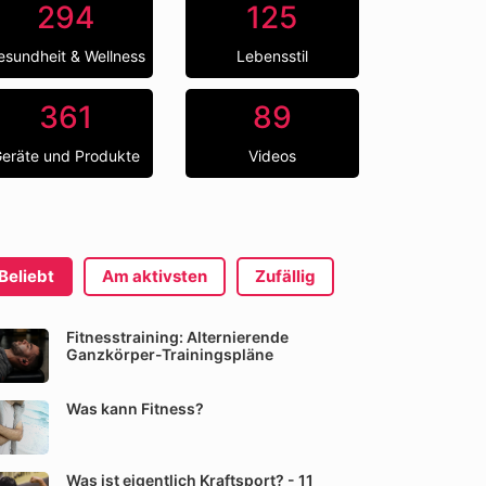
294
125
esundheit & Wellness
Lebensstil
361
89
eräte und Produkte
Videos
Beliebt
Am aktivsten
Zufällig
Fitnesstraining: Alternierende
Ganzkörper-Trainingspläne
Was kann Fitness?
Was ist eigentlich Kraftsport? - 11