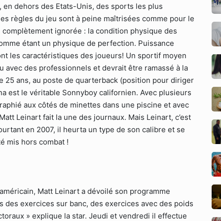
e, en dehors des Etats-Unis, des sports les plus
es règles du jeu sont à peine maîtrisées comme pour le
e complètement ignorée : la condition physique des
comme étant un physique de perfection. Puissance
t les caractéristiques des joueurs! Un sportif moyen
u avec des professionnels et devrait être ramassé à la
 de 25 ans, au poste de quarterback (position pour diriger
ona est le véritable Sonnyboy californien. Avec plusieurs
graphié aux côtés de minettes dans une piscine et avec
att Leinart fait la une des journaux. Mais Leinart, c’est
ourtant en 2007, il heurta un type de son calibre et se
été mis hors combat !
 américain, Matt Leinart a dévoilé son programme
is des exercices sur banc, des exercices avec des poids
oraux » explique la star. Jeudi et vendredi il effectue