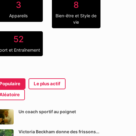
3
8
Appareils
Bien-être et Style de
vie
52
port et Entraînement
Populaire
Le plus actif
Aléatoire
Un coach sportif au poignet
Victoria Beckham donne des frissons…