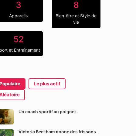
3
8
Appareils
Bien-être et Style de
vie
52
port et Entraînement
Populaire
Le plus actif
Aléatoire
Un coach sportif au poignet
Victoria Beckham donne des frissons…