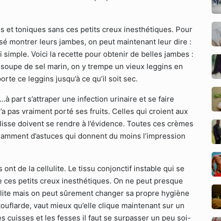
et toniques sans ces petits creux inesthétiques. Pour
osé montrer leurs jambes, on peut maintenant leur dire :
i simple. Voici la recette pour obtenir de belles jambes :
à soupe de sel marin, on y trempe un vieux leggins en
orte ce leggins jusqu’à ce qu’il soit sec.
à part s’attraper une infection urinaire et se faire
’a pas vraiment porté ses fruits. Celles qui croient aux
lisse doivent se rendre à l’évidence. Toutes ces crèmes
fisamment d’astuces qui donnent du moins l’impression
t de la cellulite. Le tissu conjonctif instable qui se
 ces petits creux inesthétiques. On ne peut presque
llulite mais on peut sûrement changer sa propre hygiène
touflarde, vaut mieux qu’elle clique maintenant sur un
es cuisses et les fesses il faut se surpasser un peu soi-