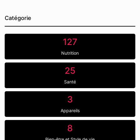
Catégorie
127
Nutrition
25
Santé
3
Appareils
8
Bien-être et Style de vie