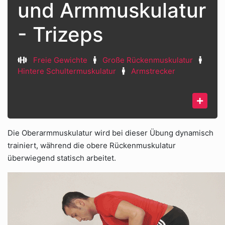
und Armmuskulatur
- Trizeps
Freie Gewichte
Große Rückenmuskulatur
Hintere Schultermuskulatur
Armstrecker
Die Oberarmmuskulatur wird bei dieser Übung dynamisch
trainiert, während die obere Rückenmuskulatur
überwiegend statisch arbeitet.