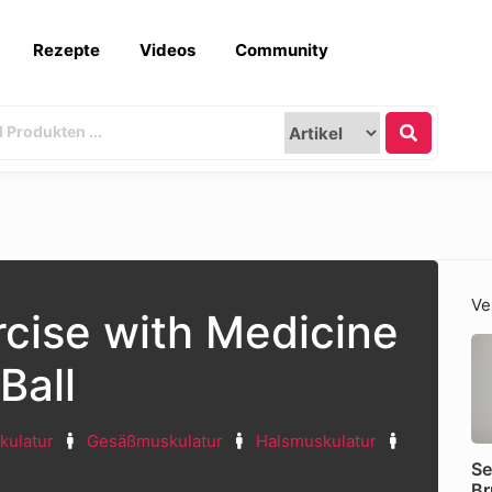
Rezepte
Videos
Community
Ve
cise with Medicine
Ball
kulatur
Gesäßmuskulatur
Halsmuskulatur
Se
Br