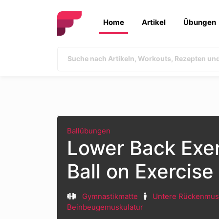
Home
Artikel
Übungen
Ballübungen
Lower Back Exer
Ball on Exercise 
Gymnastikmatte
Untere Rückenmus
Beinbeugemuskulatur