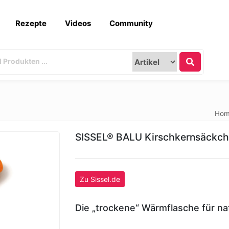
Rezepte
Videos
Community
Ho
SISSEL® BALU Kirschkernsäckc
Zu Sissel.de
Die „trockene“ Wärmflasche für na