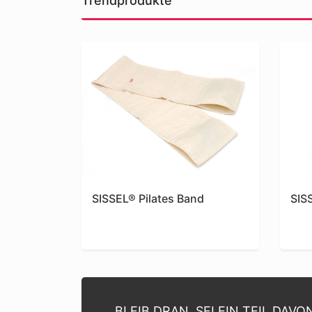
Trendprodukte
SISSEL® Pilates Band
SISS
BLEIB DRAN. SEI EIN TEIL DAVO