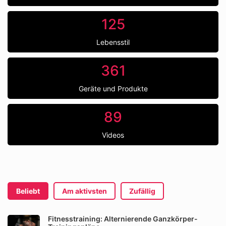
125
Lebensstil
361
Geräte und Produkte
89
Videos
Beliebt
Am aktivsten
Zufällig
Fitnesstraining: Alternierende Ganzkörper-