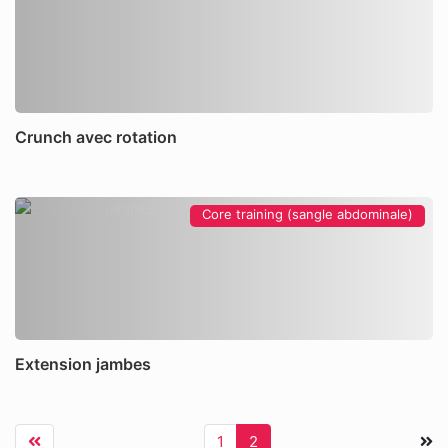
Crunch avec rotation
Core training (sangle abdominale)
Extension jambes
1
2