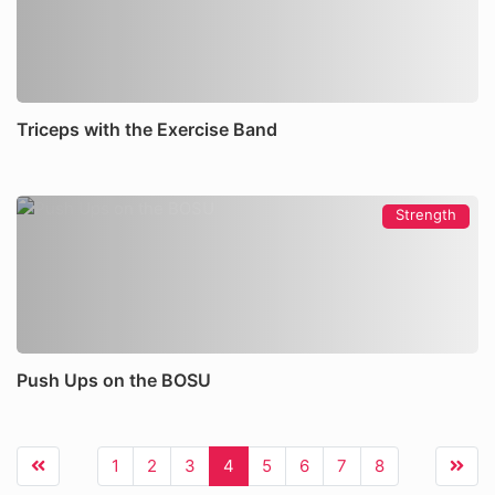
Triceps with the Exercise Band
Strength
Push Ups on the BOSU
1
2
3
4
5
6
7
8