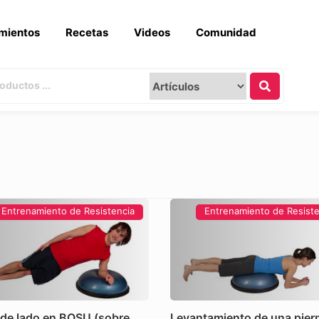
mientos
Recetas
Videos
Comunidad
Entrenamiento de Resistencia
Entrenamiento de Resiste
 de lado en BOSU (sobre
Levantamiento de una pier