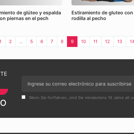
amiento de glúteo y espalda
Estiramiento de gluteo con
con piernas en el pech
rodilla al pecho
1
2
...
5
6
7
8
9
10
11
12
13
1
RTE
Wenn Sie fortfahren, sind Sie mindestens 16 Jahre alt 
VO