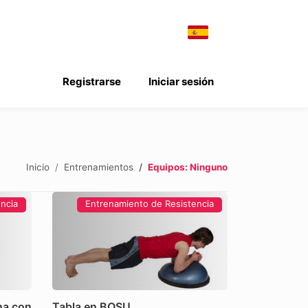
Registrarse
Iniciar sesión
Inicio
Entrenamientos
Equipos: Ninguno
ncia
Entrenamiento de Resistencia
na con
Tabla en BOSU