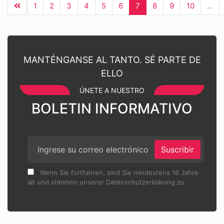
1
2
3
4
5
6
7
8
9
10
...
MANTÉNGANSE AL TANTO. SÉ PARTE DE
ELLO
ÚNETE A NUESTRO
BOLETIN INFORMATIVO
Suscribir
Wenn Sie fortfahren, sind Sie mindestens 16 Jahre
alt und stimmen unserer Datenschutzerklärung zu.