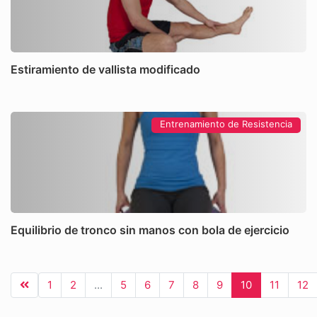
Estiramiento de vallista modificado
Entrenamiento de Resistencia
Equilibrio de tronco sin manos con bola de ejercicio
1
2
...
5
6
7
8
9
10
11
12