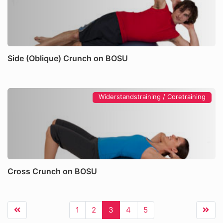
Side (Oblique) Crunch on BOSU
Widerstandstraining / Coretraining
Cross Crunch on BOSU
1
2
3
4
5