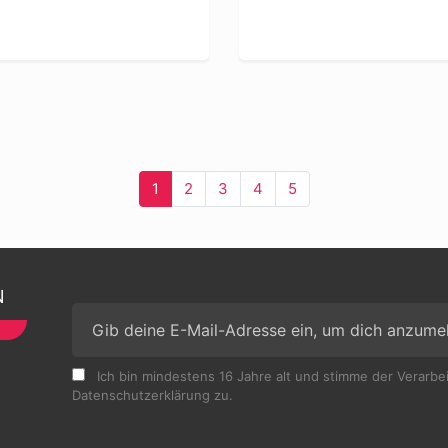
1
2
3
4
5
N
Ich bin mindestens 16 Jahre alt und stimme der Verarb
Datenschutzerklärung zu.